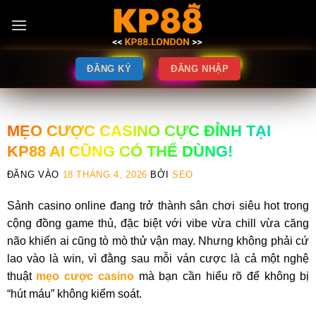
ĐĂNG KÝ
ĐĂNG NHẬP
MẸO CƯỢC CASINO CỰC ĐỈNH TẠI
KP88 AI CŨNG CÓ THỂ DÙNG!
ĐĂNG VÀO
18 THÁNG 4, 2026
BỞI
SEO
Sảnh casino online đang trở thành sân chơi siêu hot trong
cộng đồng game thủ, đặc biệt với vibe vừa chill vừa căng
não khiến ai cũng tò mò thử vận may. Nhưng không phải cứ
lao vào là win, vì đằng sau mỗi ván cược là cả một nghệ
thuật
mẹo cược casino
mà bạn cần hiểu rõ để không bị
“hút máu” không kiểm soát.