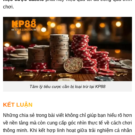
chơi.
Tâm lý tiêu cược cần bị loại trừ tại KP88
KẾT LUẬN
Những chia sẻ trong bài viết không chỉ giúp bạn hiểu rõ hơn
về nền tảng mà còn cung cấp góc nhìn thực tế về cách chơi
thông minh. Khi kết hợp linh hoạt giữa trải nghiệm cá nhân