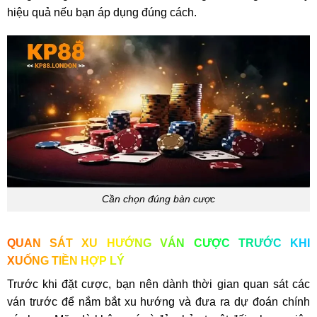
hiệu quả nếu bạn áp dụng đúng cách.
Cần chọn đúng bàn cược
QUAN SÁT XU HƯỚNG VÁN CƯỢC TRƯỚC KHI
XUỐNG TIỀN HỢP LÝ
Trước khi đặt cược, bạn nên dành thời gian quan sát các
ván trước để nắm bắt xu hướng và đưa ra dự đoán chính