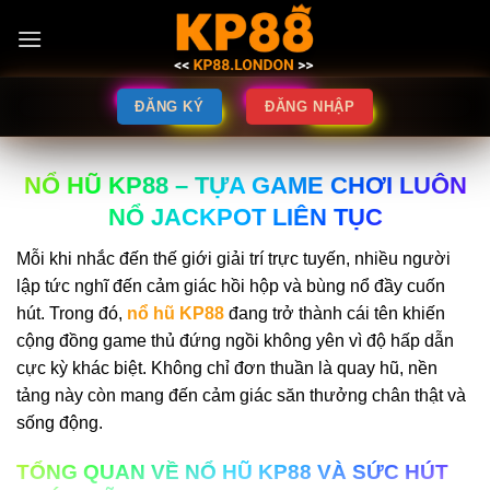
ĐĂNG KÝ
ĐĂNG NHẬP
NỔ HŨ KP88 – TỰA GAME CHƠI LUÔN
NỔ JACKPOT LIÊN TỤC
Mỗi khi nhắc đến thế giới giải trí trực tuyến, nhiều người
lập tức nghĩ đến cảm giác hồi hộp và bùng nổ đầy cuốn
hút. Trong đó,
nổ hũ KP88
đang trở thành cái tên khiến
cộng đồng game thủ đứng ngồi không yên vì độ hấp dẫn
cực kỳ khác biệt. Không chỉ đơn thuần là quay hũ, nền
tảng này còn mang đến cảm giác săn thưởng chân thật và
sống động.
TỔNG QUAN VỀ NỔ HŨ KP88 VÀ SỨC HÚT