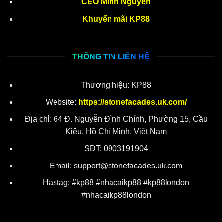
CEO Minh Nguyễn
NỔ HŨ TRỰC TUYẾN
Khuyến mãi KP88
Không bị giới hạn bởi một phong cách nhất định, dòng
game này mang đến nhiều chủ đề khác nhau từ hiện đại
đến giả tưởng. Người chơi có thể dễ dàng lựa chọn trò
THÔNG TIN LIÊN HỆ
chơi phù hợp với sở thích cá nhân mà không bị gò bó.
Chính sự linh hoạt này giúp trải nghiệm trở nên thoải mái
và thú vị hơn rất nhiều. Vì vậy,
nổ hũ KP88
luôn được
Thương hiệu: KP88
đánh giá cao về sự đa dạng.
Website:
https://stonefacades.uk.com/
CÁCH CHƠI NỔ HŨ KP88 SIÊU HOT GIÚP
Địa chỉ: 64 Đ. Nguyễn Đình Chính, Phường 15, Cầu
TĂNG CƠ HỘI THẮNG LỚN
Kiệu, Hồ Chí Minh, Việt Nam
Sau khi đã chọn được game yêu thích, việc hiểu rõ cách
SĐT: 0903191904
chơi sẽ giúp bạn nâng cao tỷ lệ chiến thắng đáng kể. Dưới
Email:
support@stonefacades.uk.com
đây là những chiến thuật được nhiều game thủ áp dụng
Hastag: #kp88 #nhacaikp88 #kp88london
hiệu quả trong thực tế.
#nhacaikp88london
QUẢN LÝ VỐN THÔNG MINH GIÚP TRÁNH RỦI RO KHI
CHƠI LÂU DÀI