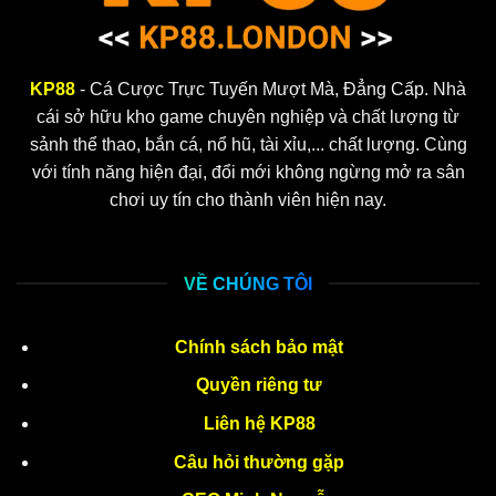
kho báu cổ đại, tựa game này chắc chắn dành cho bạn.
Với bối cảnh Ai Cập huyền bí, người chơi sẽ khám phá
những biểu tượng cổ xưa đầy quyền năng. Các vòng quay
KP88
- Cá Cược Trực Tuyến Mượt Mà, Đẳng Cấp. Nhà
mang đến cảm giác hồi hộp khi chờ đợi kho báu được mở
cái sở hữu kho game chuyên nghiệp và chất lượng từ
ra. Nhờ sự sáng tạo này, săn hũ KP88 luôn giữ được độ
sảnh thể thao, bắn cá, nổ hũ, tài xỉu,... chất lượng. Cùng
mới mẻ trong từng trải nghiệm.
với tính năng hiện đại, đổi mới không ngừng mở ra sân
chơi uy tín cho thành viên hiện nay.
VỀ CHÚNG TÔI
Chính sách bảo mật
Quyền riêng tư
Liên hệ KP88
Chơi slot Ai Cập đầy lý thú
Câu hỏi thường gặp