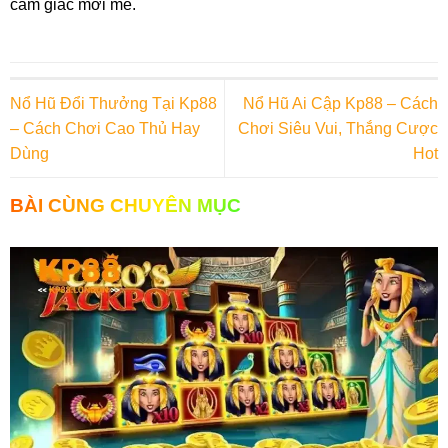
cảm giác mới mẻ.
Nổ Hũ Đổi Thưởng Tại Kp88
Nổ Hũ Ai Cập Kp88 – Cách
– Cách Chơi Cao Thủ Hay
Chơi Siêu Vui, Thắng Cược
Dùng
Hot
BÀI CÙNG CHUYÊN MỤC