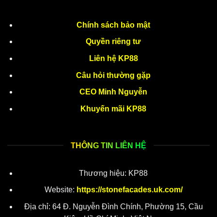
Chính sách bảo mật
Quyền riêng tư
Liên hệ KP88
Câu hỏi thường gặp
CEO Minh Nguyễn
Khuyến mãi KP88
THÔNG TIN LIÊN HỆ
Thương hiệu: KP88
Website:
https://stonefacades.uk.com/
Địa chỉ: 64 Đ. Nguyễn Đình Chính, Phường 15, Cầu