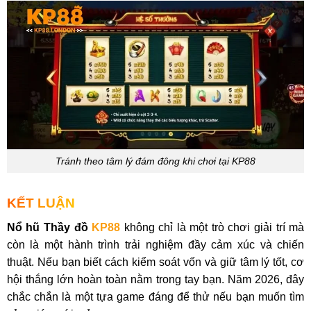
Tránh theo tâm lý đám đông khi chơi tại KP88
KẾT LUẬN
Nổ hũ Thầy đồ
KP88
không chỉ là một trò chơi giải trí mà
còn là một hành trình trải nghiệm đầy cảm xúc và chiến
thuật. Nếu bạn biết cách kiểm soát vốn và giữ tâm lý tốt, cơ
hội thắng lớn hoàn toàn nằm trong tay bạn. Năm 2026, đây
chắc chắn là một tựa game đáng để thử nếu bạn muốn tìm