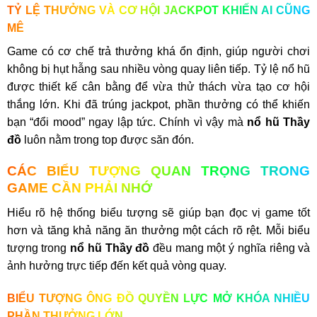
TỶ LỆ THƯỞNG VÀ CƠ HỘI JACKPOT KHIẾN AI CŨNG
MÊ
Game có cơ chế trả thưởng khá ổn định, giúp người chơi
không bị hụt hẫng sau nhiều vòng quay liên tiếp. Tỷ lệ nổ hũ
được thiết kế cân bằng để vừa thử thách vừa tạo cơ hội
thắng lớn. Khi đã trúng jackpot, phần thưởng có thể khiến
bạn “đổi mood” ngay lập tức. Chính vì vậy mà
nổ hũ Thầy
đồ
luôn nằm trong top được săn đón.
CÁC BIỂU TƯỢNG QUAN TRỌNG TRONG
GAME CẦN PHẢI NHỚ
Hiểu rõ hệ thống biểu tượng sẽ giúp bạn đọc vị game tốt
hơn và tăng khả năng ăn thưởng một cách rõ rệt. Mỗi biểu
tượng trong
nổ hũ Thầy đồ
đều mang một ý nghĩa riêng và
ảnh hưởng trực tiếp đến kết quả vòng quay.
BIỂU TƯỢNG ÔNG ĐỒ QUYỀN LỰC MỞ KHÓA NHIỀU
PHẦN THƯỞNG LỚN