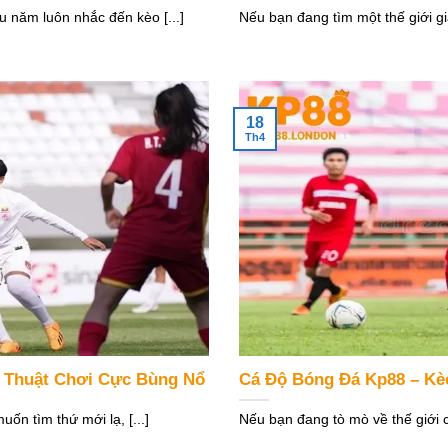
u năm luôn nhắc đến kèo [...]
Nếu bạn đang tìm một thế giới giải
Thể thao KP88 có nhiều sức hút thú vị về cách chơi
18
ỆM CÁ CƯỢC NGÀY CÀNG MƯỢT MÀ
Th4
iệc sports KP88 liên tục nâng cấp công nghệ và cải thiện tốc đ
ng quá trình trải nghiệm. Điều này giúp nền tảng tạo được niềm 
NỀN TẢNG CÁ CƯỢC KHÁC
o KP88
vẫn giữ được vị trí ổn định nhờ vào hệ thống kèo đa dạng
 lâu dài. Tuy nhiên, người chơi vẫn cần cân nhắc kỹ lưỡng để l
n Thuật Chơi Cực Bùng Nổ
Cá Độ Bóng Đá Kp88 – Kè
 KP88 ĐÁNG CHÚ Ý NĂM 2026
ốn tìm thứ mới lạ, [...]
Nếu bạn đang tò mò về thế giới c