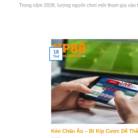
Trong năm 2026, lượng người chơi mới tham gia vào
liên tục cập nhật giao diện hiện đại và tối ưu trải ngh
KP88 tiếp cận được nhiều tệp người dùng trẻ tuổi hơn
18
Th4
Kèo Châu Âu – Bí Kíp Cược Dễ Th