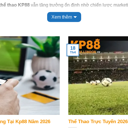
thể thao KP88
vẫn tăng trưởng ổn định nhờ chiến lược market
iệm, khiến người chơi cảm thấy thoải mái khi tham gia. Ngoài ra,
Xem thêm
.
18
Th4
ắng Tại Kp88 Năm 2026
Thể Thao Trực Tuyến 2026