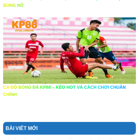
BÙNG NỔ
CÁ ĐỘ BÓNG ĐÁ KP88 – KÈO HOT VÀ CÁCH CHƠI CHUẨN
CHỈNH
BÀI VIẾT MỚI