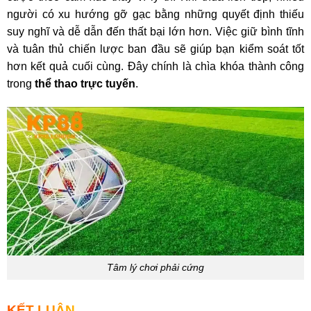
người có xu hướng gỡ gạc bằng những quyết định thiếu
suy nghĩ và dễ dẫn đến thất bại lớn hơn. Việc giữ bình tĩnh
và tuân thủ chiến lược ban đầu sẽ giúp bạn kiểm soát tốt
hơn kết quả cuối cùng. Đây chính là chìa khóa thành công
trong
thể thao trực tuyến
.
Tâm lý chơi phải cứng
KẾT LUẬN