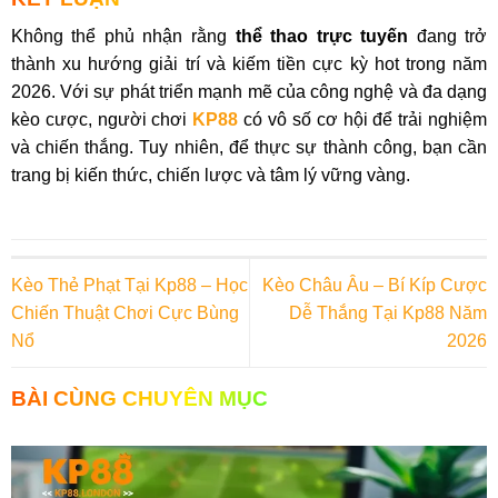
Không thể phủ nhận rằng
thể thao trực tuyến
đang trở
thành xu hướng giải trí và kiếm tiền cực kỳ hot trong năm
2026. Với sự phát triển mạnh mẽ của công nghệ và đa dạng
kèo cược, người chơi
KP88
có vô số cơ hội để trải nghiệm
và chiến thắng. Tuy nhiên, để thực sự thành công, bạn cần
trang bị kiến thức, chiến lược và tâm lý vững vàng.
Kèo Thẻ Phạt Tại Kp88 – Học
Kèo Châu Âu – Bí Kíp Cược
Chiến Thuật Chơi Cực Bùng
Dễ Thắng Tại Kp88 Năm
Nổ
2026
BÀI CÙNG CHUYÊN MỤC