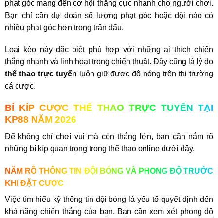
phạt góc mang đến cơ hội thắng cực nhanh cho người chơi.
Bạn chỉ cần dự đoán số lượng phạt góc hoặc đội nào có
nhiều phạt góc hơn trong trận đấu.
Loại kèo này đặc biệt phù hợp với những ai thích chiến
thắng nhanh và linh hoạt trong chiến thuật. Đây cũng là lý do
thể thao trực tuyến
luôn giữ được độ nóng trên thị trường
cá cược.
BÍ KÍP CƯỢC THỂ THAO TRỰC TUYẾN TẠI
KP88 NĂM 2026
Để không chỉ chơi vui mà còn thắng lớn, bạn cần nắm rõ
những bí kíp quan trọng trong thể thao online dưới đây.
NẮM RÕ THÔNG TIN ĐỘI BÓNG VÀ PHONG ĐỘ TRƯỚC
KHI ĐẶT CƯỢC
Việc tìm hiểu kỹ thông tin đội bóng là yếu tố quyết định đến
khả năng chiến thắng của bạn. Bạn cần xem xét phong độ