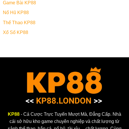
Game Bài KP88
Nổ Hũ KP88
Thể Thao KP88
Xổ Số KP88
KP88
- Cá Cược Trực Tuyến Mượt Mà, Đẳng Cấp. Nhà
cái sở hữu kho game chuyên nghiệp và chất lượng từ
sảnh thể thao, bắn cá, nổ hũ, tài xỉu,... chất lượng. Cùng