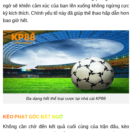
ngờ sẽ khiến cảm xúc của bạn lên xuống không ngừng cực
kỳ kích thích. Chính yếu tố này đã giúp thể thao hấp dẫn hơn
bao giờ hết.
Đa dạng hết thể loại cược tại nhà cái KP88
KÈO PHẠT GÓC BẤT NGỜ
Không cần chờ đến kết quả cuối cùng của trận đấu, kèo